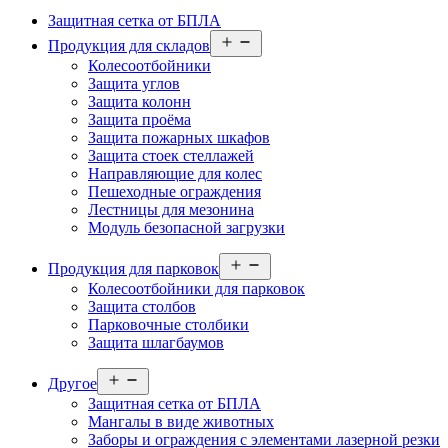
Защитная сетка от БПЛА
Открыть
Продукция для складов
меню
Колесоотбойники
Защита углов
Защита колонн
Защита проёма
Защита пожарных шкафов
Защита стоек стеллажей
Направляющие для колес
Пешеходные ограждения
Лестницы для мезонина
Модуль безопасной загрузки
Открыть
Продукция для парковок
меню
Колесоотбойники для парковок
Защита столбов
Парковочные столбики
Защита шлагбаумов
Открыть
Другое
меню
Защитная сетка от БПЛА
Мангалы в виде животных
Заборы и ограждения с элементами лазерной резки