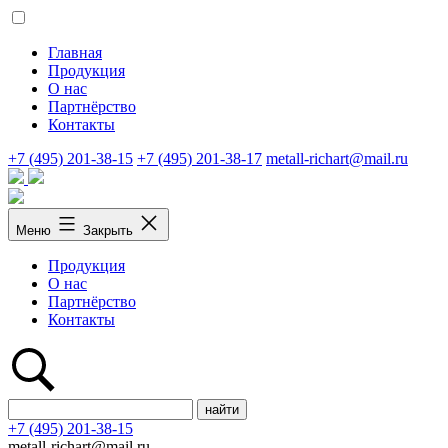
Перейти
к
содержимому
Главная
Продукция
О нас
Партнёрство
Контакты
+7 (495) 201-38-15
+7 (495) 201-38-17
metall-richart@mail.ru
Меню
Закрыть
Продукция
О нас
Партнёрство
Контакты
Поиск:
+7 (495) 201-38-15
metall-richart@mail.ru