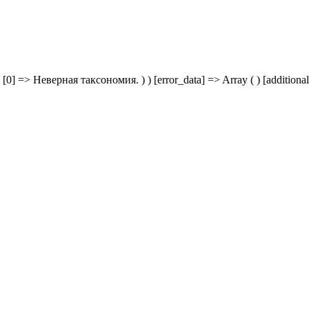
[0] => Неверная таксономия. ) ) [error_data] => Array ( ) [additional_