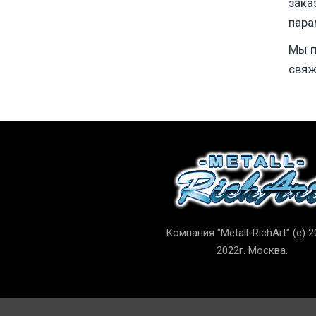
зака
пара
Мы п
свяж
Компания "Metall-RichArt" (c) 2
2022г. Москва.