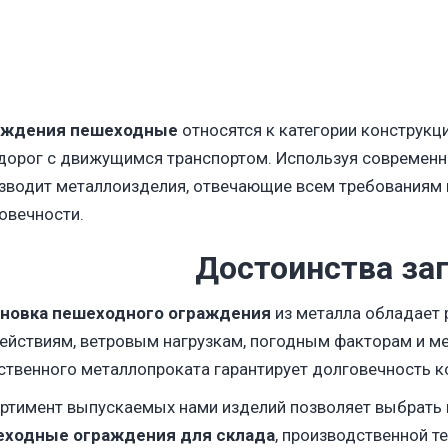
аждения пешеходные
относятся к категории конструкц
дорог с движущимся транспортом. Используя современные
зводит металлоизделия, отвечающие всем требованиям в
овечности.
Достоинства за
новка
пешеходного
ограждения
из металла обладает 
ействиям, ветровым нагрузкам, погодным факторам и м
ственного металлопроката гарантирует долговечность к
ртимент выпускаемых нами изделий позволяет выбрать 
еходные
ограждения
для склада
, производственной т