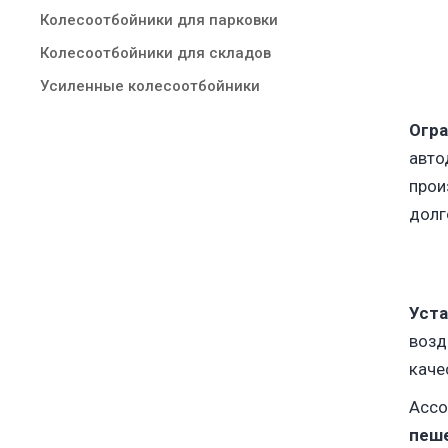
Колесоотбойники для парковки
Колесоотбойники для складов
Усиленные колесоотбойники
Огр
авто
прои
долг
Уста
возд
каче
Ассо
пеш