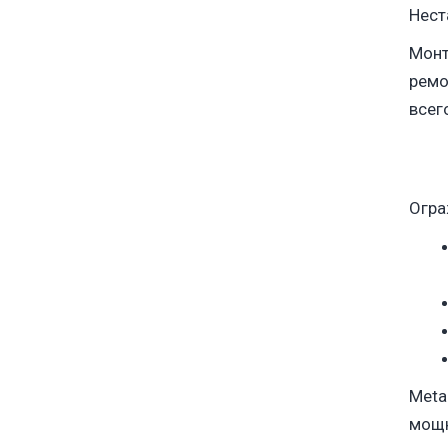
Нест
Монт
ремо
всег
Огра
Meta
мощн